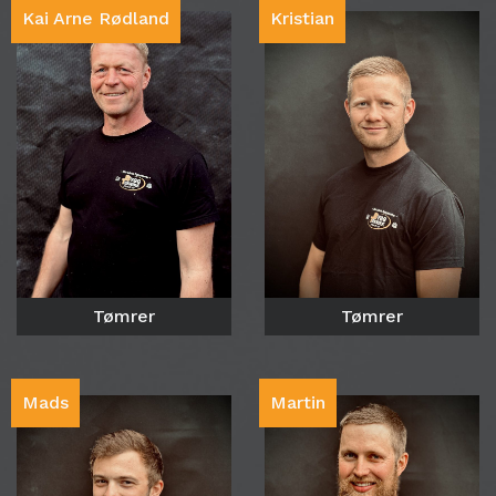
Kai Arne Rødland
Kristian
Tømrer
Tømrer
Mads
Martin