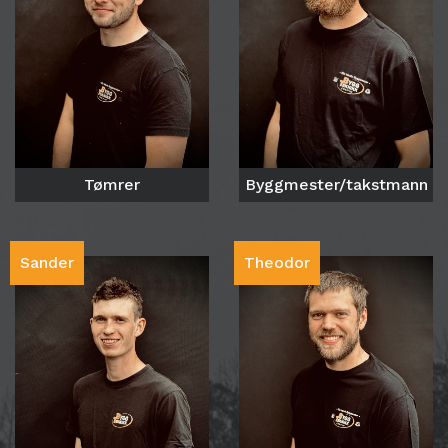
Tømrer
Byggmester/takstmann
Sander
Theodor