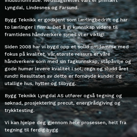
Industriområde. Nedslagsfeltet vårt er primært
Lyngdal, Lindesnes og Farsund.
Bygg Teknikk er godkjent som lærlingbedrift og har
to lærlinger i firma. Det å gi kunnskap videre til
framtidens håndverkere synes vi er viktig!
Siden 2008 har vi bygd opp et solid omdømme med
fokus på kvalitet. Vår største ressurs er våre
håndverkere som med sin fagkunnskap, ståpåvilje og
gode humør levere kvalitet i sol, regn og sludd året
rundt! Resultatet av dette er fornøyde kunder og
utallige hus, hytter og tilbygg.
Bygg Teknikk Lyngdal AS utfører også tegning og
søknad, prosjektering precut, energirådgiving og
trykktesting.
Vi kan hjelpe deg gjennom hele prosessen, helt fra
tegning til ferdig bygg